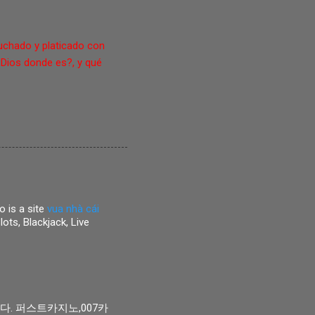
uchado y platicado con
 Dios donde es?, y qué
 is a site
vua nhà cái
ts, Blackjack, Live
. 퍼스트카지노,007카