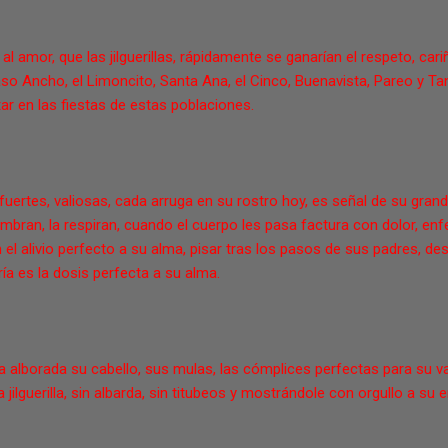
al amor, que las jilguerillas, rápidamente se ganarían el respeto, car
so Ancho, el Limoncito, Santa Ana, el Cinco, Buenavista, Pareo y Tan
ar en las fiestas de estas poblaciones.
fuertes, valiosas, cada arruga en su rostro hoy, es señal de su grand
iembran, la respiran, cuando el cuerpo les pasa factura con dolor, e
n el alivio perfecto a su alma, pisar tras los pasos de sus padres, desp
ía es la dosis perfecta a su alma.
 alborada su cabello, sus mulas, las cómplices perfectas para su va
lguerilla, sin albarda, sin titubeos y mostrándole con orgullo a su 