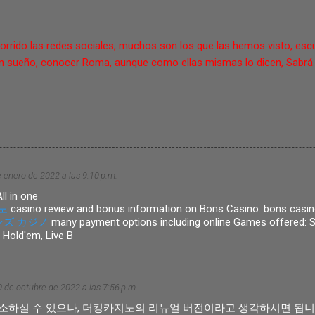
orrido las redes sociales, muchos son los que las hemos visto, esc
nen un sueño, conocer Roma, aunque como ellas mismas lo dicen, Sabrá
 enero de 2022 a las 9:10 p.m.
ll in one
노
casino review and bonus information on Bons Casino. bons casino
ンズ カジノ
many payment options including online Games offered: Slo
 Hold'em, Live B
0 de octubre de 2022 a las 7:56 p.m.
소하실 수 있으나, 더킹카지노의 리뉴얼 버전이라고 생각하시면 됩니다