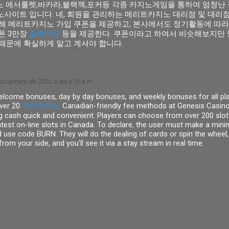
 에서룰렛,바카라,블랙잭,포커등 각종 카지노게임을 통하여 엄청난 
사이트 입니다. 네, 회원을 관리하는 메리트카지노 대리점 및 대리
해 메리트카지노 가입 쿠폰을 제공하고, 본사에서도 정기활동에 따라 
폰 3만장
슬롯머신
등을 제공한다. 쿠폰이라고 하여서 비슷해보지만 
때문에 확실하게 알고 계셔야 합니다.
diciembre de 2022 a las 6:35 a.m.
elcome bonuses, day by day bonuses, and weekly bonuses for all pla
ver 20
우리카지노
Canadian-friendly fee methods at Genesis Casino
g cash quick and convenient. Players can choose from over 200 slot
atest on-line slots in Canada. To declare, the user must make a mini
use code BURN. They will do the dealing of cards or spin the wheel,
rom your side, and you'll see it via a stay stream in real time.