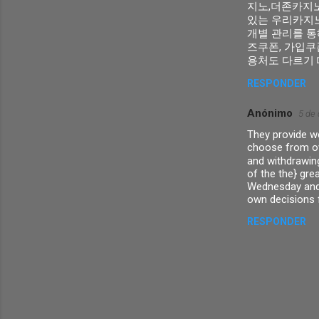
r
지노,더존카지노
있는 우리카지노
i
개별 관리를 통
o
즈쿠폰, 가입쿠
용처도 다르기 
s
RESPONDER
Anónimo
5 de 
They provide w
choose from o
and withdrawin
of the the} gre
Wednesday and 
own decisions f
RESPONDER