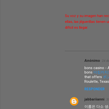
Su voz y su imagen han rec
ellas, las jilguerillas tie
difícil es llegar.
Anónimo
24 de
C
bons casino - A
o
bons
더킹카지
m
that offers
ボ
Roulette, Texas
e
RESPONDER
n
t
jabbariianni
3
a
이름은 다소 생